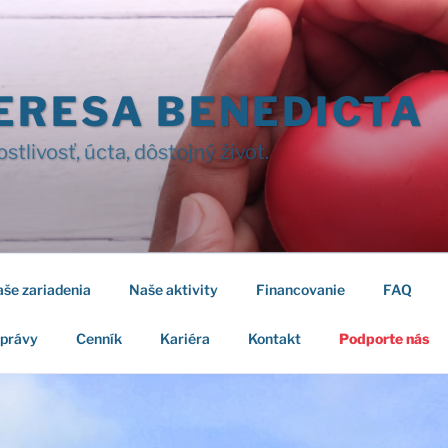
ERESA BENEDICTA
ostlivosť, úcta, dôstojný život.
še zariadenia
Naše aktivity
Financovanie
FAQ
správy
Cenník
Kariéra
Kontakt
Podporte nás