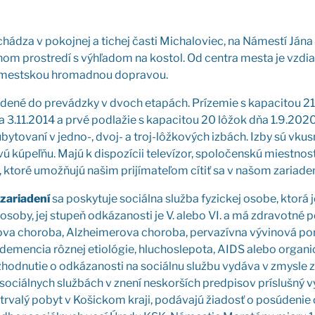
há­dza v pokoj­nej a tichej čas­ti Micha­lo­viec, na Námes­tí Jána 
­nom pro­stre­dí s výhľa­dom na kos­tol. Od cen­tra mes­ta je vzdia
 mest­skou hro­mad­nou dopra­vou.
­de­né do pre­vádz­ky v dvoch eta­pách. Prí­ze­mie s kapa­ci­tou 2
 3.11.2014 a prvé pod­la­žie s kapa­ci­tou 20 lôžok dňa 1.9.2020. P
uby­to­va­ní v jed­no-, dvoj- a troj-lôž­ko­vých izbách. Izby sú vkus­
vú kúpeľ­ňu. Majú k dis­po­zí­cii tele­ví­zor, spo­lo­čen­skú miest­nos
, kto­ré umož­ňu­jú našim pri­jí­ma­te­ľom cítiť sa v našom zaria­d
 zaria­de­ní
sa posky­tu­je sociál­na služ­ba fyzic­kej oso­be, kto­rá 
so­by, jej stu­peň odká­za­nos­ti je V. ale­bo VI. a má zdra­vot­né po
­va cho­ro­ba, Alz­he­i­me­ro­va cho­ro­ba, per­va­zív­na vývi­no­vá po
ia, demen­cia rôz­nej eti­oló­gie, hlu­cho­sle­po­ta, AIDS ale­bo orga­
­hod­nu­tie o odká­za­nos­ti na sociál­nu služ­bu vydá­va v zmys­le 
sociál­nych služ­bách v zne­ní neskor­ších pred­pi­sov prí­sluš­ný v
trva­lý pobyt v Košic­kom kra­ji, podá­va­jú žia­dosť o posú­de­nie 