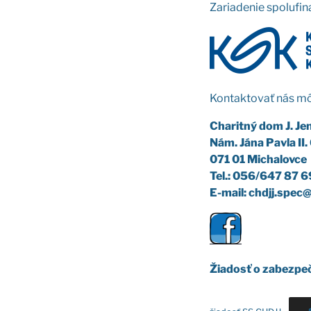
Zaria­de­nie spo­lu­fi­n
Kon­tak­to­vať nás mô
Cha­rit­ný dom J. Jen
Nám. Jána Pav­la II
071 01 Micha­lov­ce
Tel.: 056/647 87 6
E-mail: chdjj.spe
Žia­dosť o zabez­pe­č