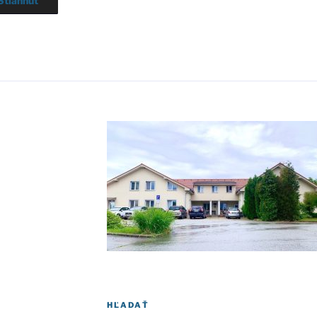
Stiah­nuť
HĽADAŤ