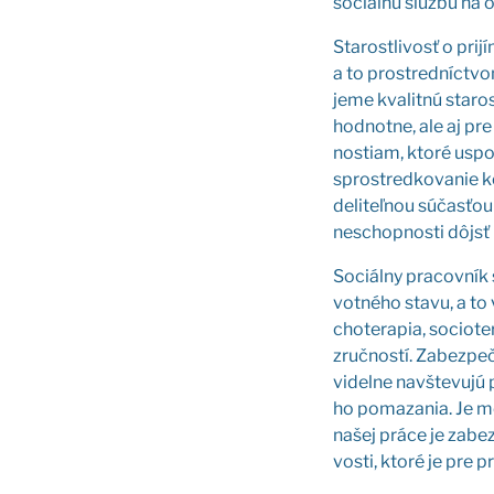
sociál­nu služ­bu na 
Sta­rost­li­vosť o pri
a to pro­stred­níc­tvom
je­me kva­lit­nú sta­ros
hod­not­ne, ale aj pre
nos­tiam, kto­ré uspo­
spro­stred­ko­va­nie k
de­li­teľ­nou súčas­ťou
neschop­nos­ti dôjsť k 
Sociál­ny pra­cov­ník s
vot­né­ho sta­vu, a to
cho­te­ra­pia, soci­ote
zruč­nos­tí. Zabez­pe­
vi­del­ne nav­šte­vu­j
ho poma­za­nia. Je mo
našej prá­ce je zabez­p
vos­ti, kto­ré je pre pr