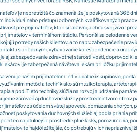
odbor sociál­nych vecí Úra­du KSK, Námes­tie Mara­tó­nu mie­ru 1
­jí­ma­te­ľov je nepretr­ži­tá čo zna­me­ná, že je posky­to­va­ná 365 d
 indi­vi­du­ál­ne­ho prí­stu­pu odbor­ných kva­li­fi­ko­va­ných pra­co
t­li­vosť pre pri­jí­ma­te­ľov, kto­rí sú aktív­ni, a chcú svoj život pre
 pri­jí­ma­te­ľov v ter­mi­nál­nom štá­diu. Per­so­nál sa celo­den­ne 
ko­ju­jú potre­by našich kli­en­tov, a to napr.: zabez­pe­če­nie pra­v
on­tak­tu s prí­buz­ný­mi, vyba­vo­va­nie koreš­pon­den­cie a úrad­nýc
 je aj zabez­pe­čo­va­nie zdra­vot­nej sta­rost­li­vos­ti, dopro­vod k le
leká­ro­vi je zabez­pe­če­ná náv­šte­va leká­ra pri lôž­ku pri­jí­ma­te­
a venu­je našim pri­jí­ma­te­ľom indi­vi­du­ál­ne i sku­pi­no­vo, pod­ľ
 využí­va­ním metód a tech­ník ako sú muzi­ko­te­ra­pia, arte­te­ra­pia
­ra­pia a pod. Tie­to tech­ni­ky slú­žia na roz­voj a udr­ža­nie pamä­t
ču­je­me záro­veň aj duchov­né služ­by pro­stred­níc­tvom otcov pal­l
ú pri­jí­ma­te­ľov za úče­lom svä­tej spo­ve­de, poma­za­nia cho­rých,
ž­nosť posky­to­va­nia duchov­ných slu­žieb aj pod­ľa pria­nia prí
e­čiť čo najú­tul­nej­šie pro­stre­die plné lás­ky, poro­zu­me­nia, po
i­jí­ma­te­ľov to naj­dô­le­ži­tej­šie, čo potre­bu­jú v ich nepriaz­ni­vej ž