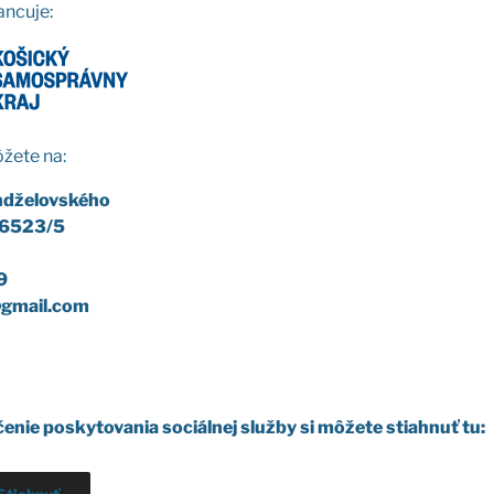
an­cu­je:
že­te na:
­dže­lov­ské­ho
. 6523/5
9
c@gmail.com
e­nie posky­to­va­nia sociál­nej služ­by si môže­te stiah­nuť tu: