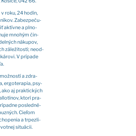
, Koši­ce, 042 66.
ni v roku, 24 hodín,
v­ní­kov. Zabez­pe­ču­
­žiť aktív­ne a plno­
venu­je mno­hým čin­
i­del­ných náku­pov,
h zále­ži­tos­ti; neod­
ká­ro­vi. V prí­pa­de
ľa.
a mož­nos­tí a zdra­
, ergo­te­ra­pia, psy­
e, ako aj prak­tic­kých
o­tí­nov, kto­rí pra­
 prí­pad­ne posled­né­
­buz­ných. Cie­ľom
cho­pe­nia a trpez­li­
ivot­nej situ­ácii.