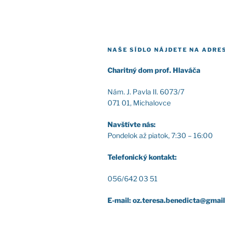
NAŠE SÍDLO NÁJDETE NA ADRE
Cha­rit­ný dom prof. Hla­vá­ča
Nám. J. Pav­la II. 6073/7
071 01, Micha­lov­ce
Nav­štív­te nás:
Pon­de­lok až pia­tok, 7:30 – 16:00
Tele­fo­nic­ký kon­takt:
056/642 03 51
E-mail: oz.teresa.benedicta@gmai