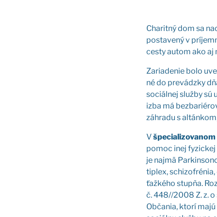
Cha­rit­ný dom sa nac
posta­ve­ný v prí­jem
ces­ty autom ako aj
Zaria­de­nie bolo uve
né do pre­vádz­ky dňa
sociál­nej služ­by sú 
izba má bez­ba­ri­é­ro­
záh­ra­du s altán­kom
V
špe­cia­li­zo­va­nom
pomoc inej fyzic­kej o
je naj­mä Par­kin­so­no
tip­lex, schi­zof­ré­n
ťaž­ké­ho stup­ňa. Roz
č. 448//2008 Z. z. o 
Obča­nia, kto­rí majú 