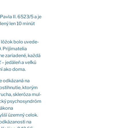
Pav­la II. 6523/5 a je
­le­ný len 10 minút
1 lôžok bolo uve­de­
ri­jí­ma­te­lia
ne zaria­de­né, kaž­dá
ť – jedá­leň a veľ­kú
e­ní ako doma.
je odká­za­ná na
s­ti­hnu­tie, kto­rým
ru­cha, skle­ró­za mul­
nic­ký psy­cho­syn­dróm
záko­na
yš­ší územ­ný celok.
odká­za­nos­ti na