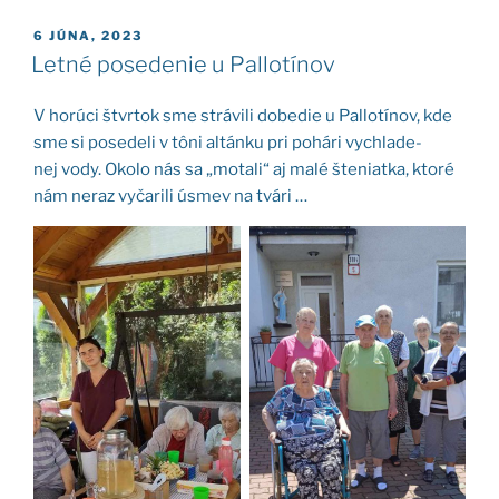
PUBLIKOVANÉ
6 JÚNA, 2023
Letné posedenie u Pallotínov
V horú­ci štvr­tok sme strá­vi­li dobe­die u Pal­lo­tí­nov, kde
sme si pose­de­li v tôni altán­ku pri pohá­ri vyc­hla­de­
nej vody. Oko­lo nás sa „mota­li“ aj malé šte­niat­ka, kto­ré
nám neraz vyča­ri­li úsmev na tvá­ri …