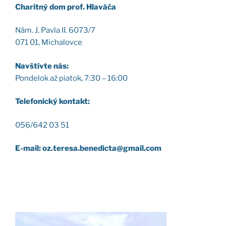
Cha­rit­ný dom prof. Hla­vá­ča
Nám. J. Pav­la II. 6073/7
071 01, Micha­lov­ce
Nav­štív­te nás:
Pon­de­lok až pia­tok, 7:30 – 16:00
Tele­fo­nic­ký kon­takt:
056/642 03 51
E-mail: oz.teresa.benedicta@gmail.com