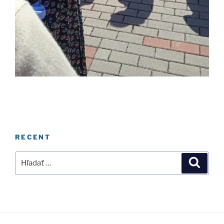
RECENT
Hľadať:
Vyhľad