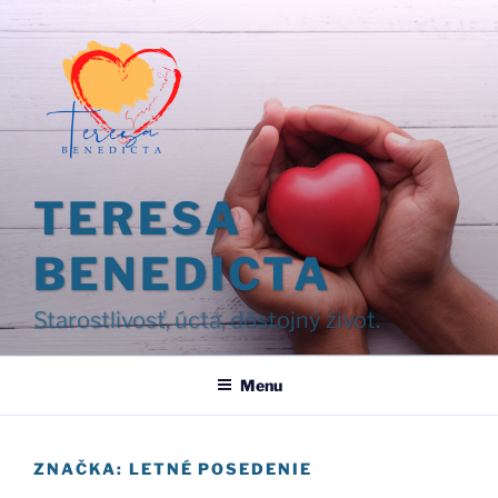
Prejsť
na
obsah
TERESA
BENEDICTA
Starostlivosť, úcta, dôstojný život.
Menu
ZNAČKA:
LETNÉ POSEDENIE