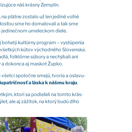
i­zu­jú­ce náš krás­ny Zem­plín.
 na plát­ne zosta­lo už len jedi­né voľ­né
ados­ťou sme ho doma­lo­va­li a tak sme
o jedi­neč­nom ume­lec­kom die­le.
 boha­tý kul­túr­ny prog­ram – vystú­pe­nia
 všet­kých kútov východ­né­ho Slo­ven­ska.
ad­lá, folk­lór­ne súbo­ry a nechý­ba­li ani
y a dokon­ca aj mas­kot Žup­ko.
všet­ci spo­loč­ne sme­jú, tvo­ria a osla­vu­
lu­pat­rič­nosť a lás­ka k náš­mu kra­ju
.
t­kým, kto­rí sa podie­ľa­li na tom­to krás­
let, ale aj záži­tok, na kto­rý budú dlho