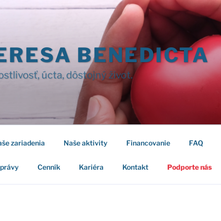
ERESA BENEDICTA
ostlivosť, úcta, dôstojný život.
še zariadenia
Naše aktivity
Financovanie
FAQ
správy
Cenník
Kariéra
Kontakt
Podporte nás