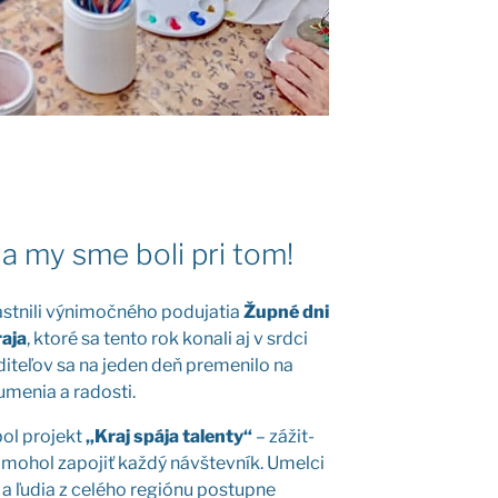
 a my sme boli pri tom!
ni­li výni­moč­né­ho podu­ja­tia
Žup­né dni
a­ja
, kto­ré sa ten­to rok kona­li aj v srd­ci
i­te­ľov sa na jeden deň pre­me­ni­lo na
ume­nia a rados­ti.
bol pro­jekt
„Kraj spá­ja talen­ty“
– zážit­
 mohol zapo­jiť kaž­dý náv­štev­ník. Umel­ci
na a ľudia z celé­ho regi­ó­nu postup­ne