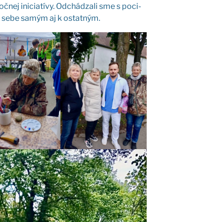
č­nej ini­cia­tí­vy. Odchá­dza­li sme s poci­
 k sebe samým aj k ostat­ným.