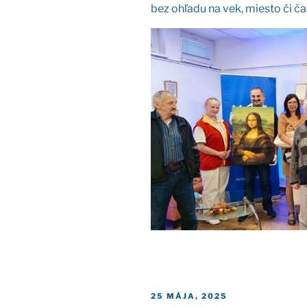
bez ohľa­du na vek, mies­to či ča
PUBLIKOVANÉ
25 MÁJA, 2025