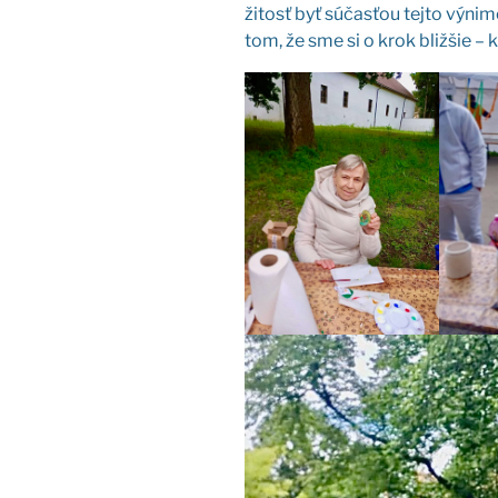
ži­tosť byť súčas­ťou tej­to výni­mo
tom, že sme si o krok bliž­šie –