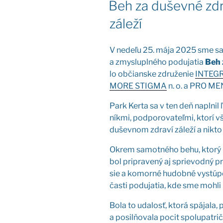
Beh za duševné zdr
záleží
V nede­ľu 25. mája 2025 sme sa v 
a zmys­lu­pl­né­ho podu­ja­tia
Beh 
lo občian­ske zdru­že­nie
INTEG
MORE STIGMA
n. o. a PRO MEN
Park Ker­ta sa v ten deň napl­nil 
ník­mi, pod­po­ro­va­teľ­mi, kto­rí 
dušev­nom zdra­ví zále­ží a nikto
Okrem samot­né­ho behu, kto­rý b
bol pri­pra­ve­ný aj sprie­vod­ný p
sie a komor­né hudob­né vystú­pe­n
čas­ti podu­ja­tia, kde sme moh­li ni
Bola to uda­losť, kto­rá spá­ja­la,
a posil­ňo­va­la pocit spo­lu­pat­ri