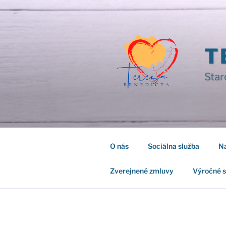
Prejsť
na
obsah
T
Star
O nás
Sociálna služba
Na
Zverejnené zmluvy
Výročné 