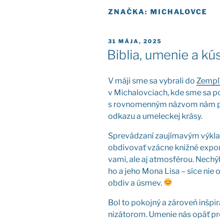
ZNAČKA:
MICHALOVCE
PUBLIKOVANÉ
31 MÁJA, 2025
Biblia, umenie a k
V máji sme sa vybra­li do
Zem­plí
v Micha­lov­ciach, kde sme sa pon
s rov­no­men­ným náz­vom nám pre
odka­zu a ume­lec­kej krá­sy.
Spre­vá­dza­ní zau­jí­ma­vým výkla
obdi­vo­vať vzác­ne kniž­né expo­ná­
va­mi, ale aj atmo­sfé­rou. Nechý­
ho a jeho Mona Lisa – síce nie ori­
obdiv a úsmev.
Bol to pokoj­ný a záro­veň inšpi­r
ni­zá­to­rom. Ume­nie nás opäť pre