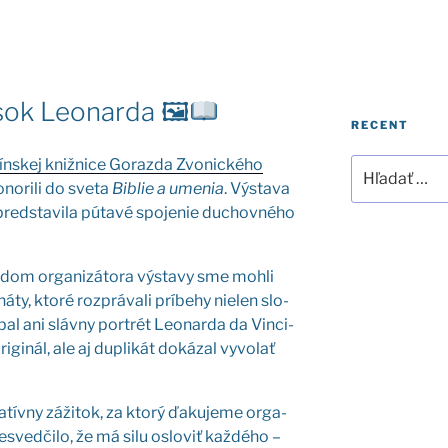
úsok Leonarda 🖼
RECENT
n­skej kniž­ni­ce Goraz­da Zvo­nic­ké­ho
Hľadať:
o­ri­li do sve­ta
Bib­lie a ume­nia
. Výsta­va
d­sta­vi­la púta­vé spo­je­nie duchov­né­ho
­dom orga­ni­zá­to­ra výsta­vy sme moh­li
ty, kto­ré roz­prá­va­li prí­be­hy nie­len slo­
bal ani sláv­ny por­trét Leonar­da da Vin­ci­
gi­nál, ale aj dup­li­kát doká­zal vyvo­lať
a­tív­ny záži­tok, za kto­rý ďaku­je­me orga­
­sved­či­lo, že má silu oslo­viť kaž­dé­ho –