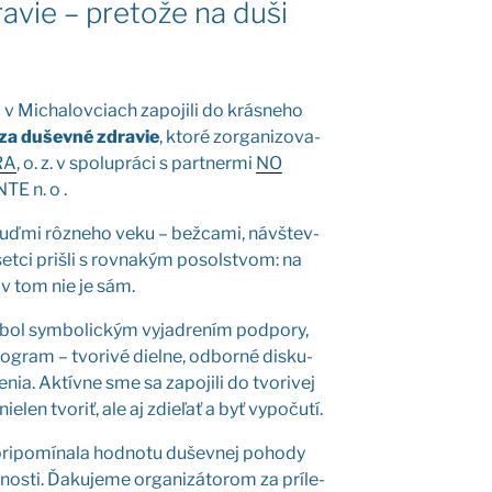
avie – pretože na duši
Micha­lov­ciach zapo­ji­li do krás­ne­ho
za dušev­né zdra­vie
, kto­ré zor­ga­ni­zo­va­
RA
, o. z. v spo­lu­prá­ci s par­tner­mi
NO
TE n. o .
ľuď­mi rôz­ne­ho veku – bež­ca­mi, náv­štev­
všet­ci priš­li s rov­na­kým posols­tvom: na
 v tom nie je sám.
ol sym­bo­lic­kým vyjad­re­ním pod­po­ry,
rog­ram – tvo­ri­vé diel­ne, odbor­né dis­ku­
ia. Aktív­ne sme sa zapo­ji­li do tvo­ri­vej
e­len tvo­riť, ale aj zdie­ľať a byť vypo­ču­tí.
 pri­po­mí­na­la hod­no­tu dušev­nej poho­dy
č­nos­ti. Ďaku­je­me orga­ni­zá­to­rom za prí­le­