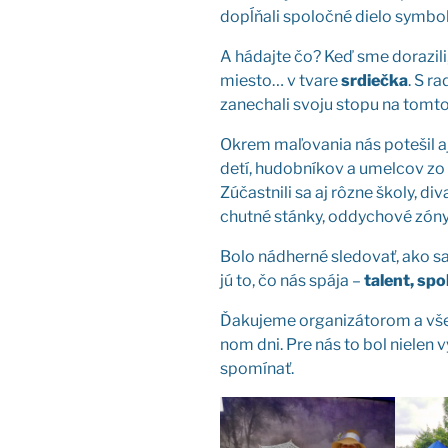
dopĺňa­li spo­loč­né die­lo sym­bo­l
A hádaj­te čo? Keď sme dora­zi­li,
mies­to… v tva­re
srdieč­ka
. S r
zane­cha­li svo­ju sto­pu na tom­t
Okrem maľo­va­nia nás pote­šil aj
detí, hudob­ní­kov a umel­cov zo
Zúčast­ni­li sa aj rôz­ne ško­ly, div
chut­né stán­ky, oddy­cho­vé zón
Bolo nád­her­né sle­do­vať, ako sa 
jú to, čo nás spá­ja –
talent, spo­
Ďaku­je­me orga­ni­zá­to­rom a vše
nom dni. Pre nás to bol nie­len vý
spo­mí­nať.