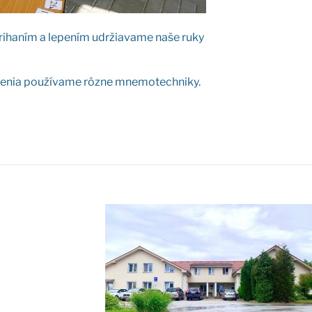
ri­ha­ním a lepe­ním udr­žia­va­me naše ruky
le­nia pou­ží­va­me rôz­ne mne­mo­tech­ni­ky.