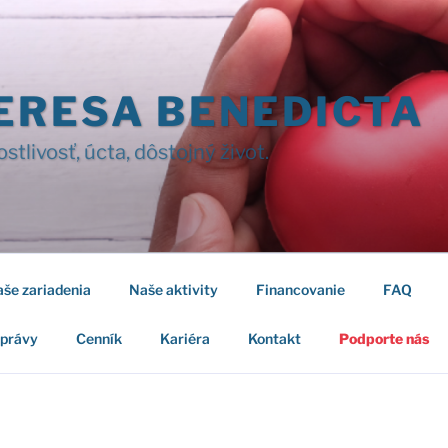
ERESA BENEDICTA
ostlivosť, úcta, dôstojný život.
še zariadenia
Naše aktivity
Financovanie
FAQ
správy
Cenník
Kariéra
Kontakt
Podporte nás