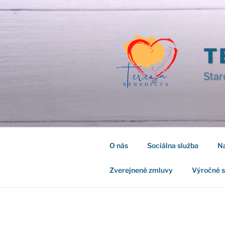
Prejsť
na
obsah
T
Star
O nás
Sociálna služba
Na
Zverejnené zmluvy
Výročné 