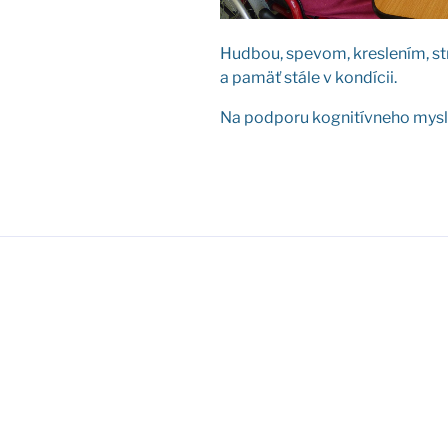
Hud­bou, spe­vom, kres­le­ním, st
a pamäť stá­le v kon­dí­cii.
Na pod­po­ru kog­ni­tív­ne­ho mys­