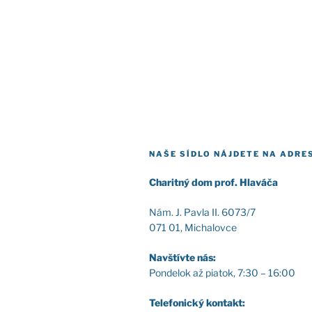
NAŠE SÍDLO NÁJDETE NA ADRE
Cha­rit­ný dom prof. Hla­vá­ča
Nám. J. Pav­la II. 6073/7
071 01, Micha­lov­ce
Nav­štív­te nás:
Pon­de­lok až pia­tok, 7:30 – 16:00
Tele­fo­nic­ký kon­takt: