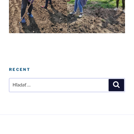
RECENT
Hľadať:
Vyhľad