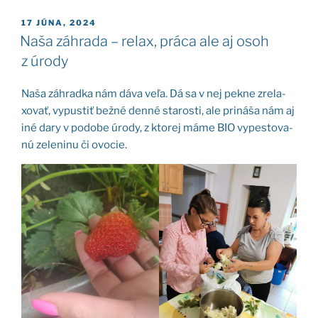
PUBLIKOVANÉ
17 JÚNA, 2024
Naša záhrada – relax, práca ale aj osoh
z úrody
Naša záh­rad­ka nám dáva veľa. Dá sa v nej pek­ne zre­la­
xo­vať, vypus­tiť bež­né den­né sta­ros­ti, ale pri­ná­ša nám aj
iné dary v podo­be úro­dy, z kto­rej máme BIO vypes­to­va­
nú zele­ni­nu či ovo­cie.