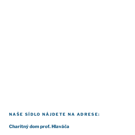
NAŠE SÍDLO NÁJDETE NA ADRESE:
Cha­rit­ný dom prof. Hla­vá­ča