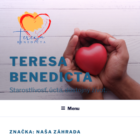
Prejsť
na
obsah
TERESA
BENEDICTA
Starostlivosť, úcta, dôstojný život.
Menu
ZNAČKA:
NAŠA ZÁHRADA