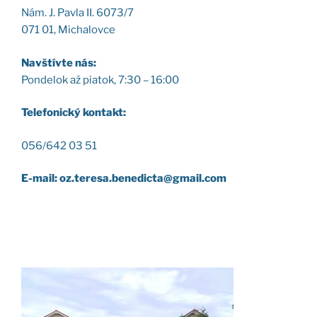
Nám. J. Pav­la II. 6073/7
071 01, Micha­lov­ce
Nav­štív­te nás:
Pon­de­lok až pia­tok, 7:30 – 16:00
Tele­fo­nic­ký kon­takt:
056/642 03 51
E-mail: oz.teresa.benedicta@gmail.com