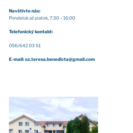
Nav­štív­te nás:
Pon­de­lok až pia­tok, 7:30 – 16:00
Tele­fo­nic­ký kon­takt:
056/642 03 51
E-mail: oz.teresa.benedicta@gmail.com