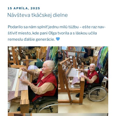
PUBLIKOVANÉ
15 APRÍLA, 2025
Návšteva tkáčskej dielne
Poda­ri­lo sa nám spl­niť jed­nu milú túž­bu – ešte raz nav­
ští­viť mies­to, kde pani Oľga tvo­ri­la a s lás­kou uči­la
remes­lu ďal­šie gene­rá­cie.