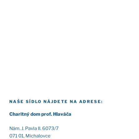
NAŠE SÍDLO NÁJDETE NA ADRESE:
Cha­rit­ný dom prof. Hla­vá­ča
Nám. J. Pav­la II. 6073/7
071 01, Micha­lov­ce