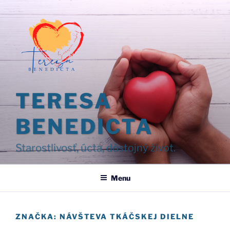
Prejsť
na
obsah
TERESA
BENEDICTA
Starostlivosť, úcta, dôstojný život.
Menu
ZNAČKA:
NÁVŠTEVA TKÁČSKEJ DIELNE