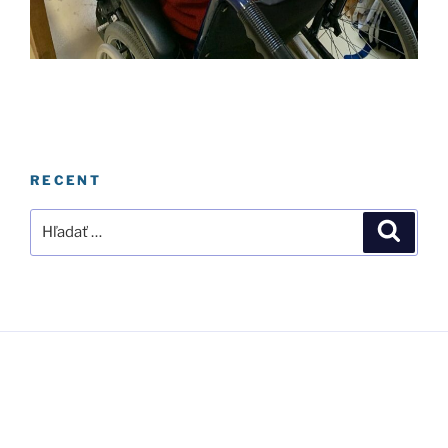
RECENT
Hľadať:
Vyhľad