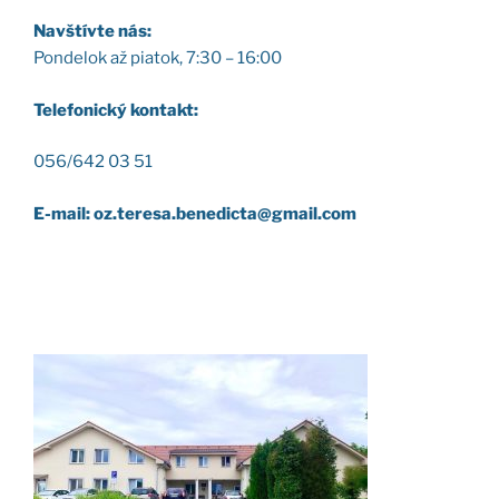
Nav­štív­te nás:
Pon­de­lok až pia­tok, 7:30 – 16:00
Tele­fo­nic­ký kon­takt:
056/642 03 51
E-mail: oz.teresa.benedicta@gmail.com