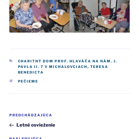
KATEGÓRIE
CHARITNÝ DOM PROF. HLAVÁČA NA NÁM. J.
PAVLA II. 7 V MICHALOVCIACH
,
TERESA
BENEDICTA
ZNAČKY
PEČIEME
Navigácia
Predchádzajúci
PREDCHÁDZAJÚCA
v
článok
Letné osvieženie
článku
NASLEDUJÚCA