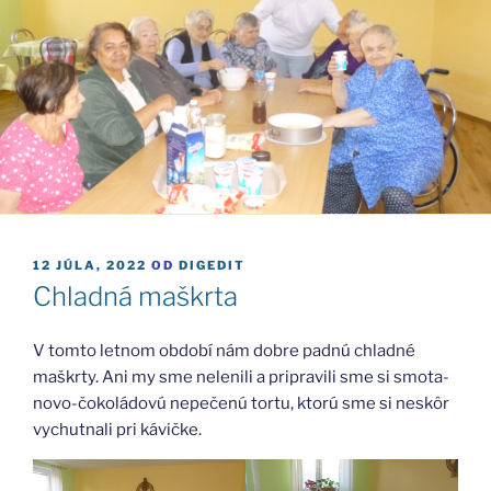
PUBLIKOVANÉ
12 JÚLA, 2022
OD
DIGEDIT
Chladná maškrta
V tom­to let­nom obdo­bí nám dob­re pad­nú chlad­né
maškr­ty. Ani my sme nele­ni­li a pri­pra­vi­li sme si smo­ta­
no­vo-čoko­lá­do­vú nepe­če­nú tor­tu, kto­rú sme si neskôr
vychut­na­li pri kávič­ke.