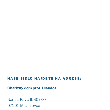
NAŠE SÍDLO NÁJDETE NA ADRESE:
Cha­rit­ný dom prof. Hla­vá­ča
Nám. J. Pav­la II. 6073/7
071 01, Micha­lov­ce