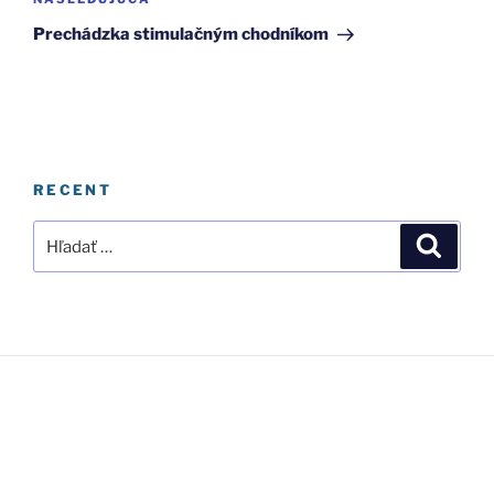
Ďalší
článok
Prechádzka stimulačným chodníkom
RECENT
Hľadať:
Vyhľad