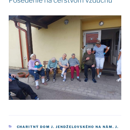
Posedenie na čerstvom vzduchu
KATEGÓRIE
CHARITNÝ DOM J. JENDŽELOVSKÉHO NA NÁM. J.