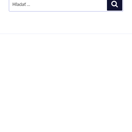
Hľadať:
Vyhľad