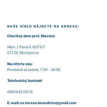
NAŠE SÍDLO NÁJDETE NA ADRESE:
Cha­rit­ný dom prof. Hla­vá­ča
Nám. J. Pav­la II. 6073/7
071 01, Micha­lov­ce
Nav­štív­te nás:
Pon­de­lok až pia­tok, 7:30 – 16:00
Tele­fo­nic­ký kon­takt:
056/642 03 51
E-mail: oz.teresa.benedicta@gmail.com