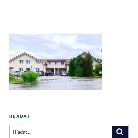
HĽADAŤ
Hľadať:
Vyhľad