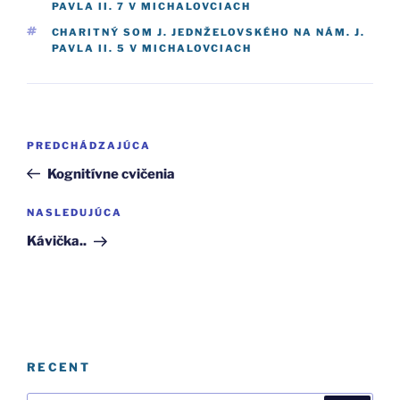
PAVLA II. 7 V MICHALOVCIACH
ZNAČKY
CHARITNÝ SOM J. JEDNŽELOVSKÉHO NA NÁM. J.
PAVLA II. 5 V MICHALOVCIACH
Navigácia
Predchádzajúci
PREDCHÁDZAJÚCA
v
článok
Kognitívne cvičenia
článku
Ďalší
NASLEDUJÚCA
článok
Kávička..
RECENT