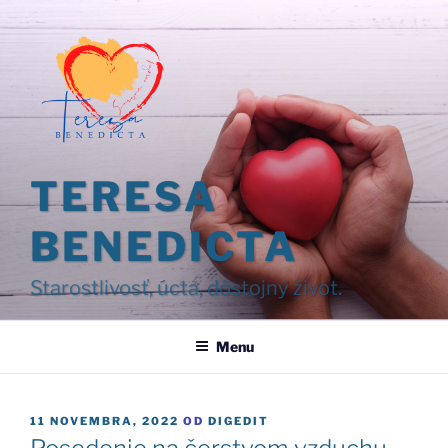
Prejsť
na
obsah
TERESA
BENEDICTA
Starostlivosť, úcta, dôstojný život.
Menu
PUBLIKOVANÉ
11 NOVEMBRA, 2022
OD
DIGEDIT